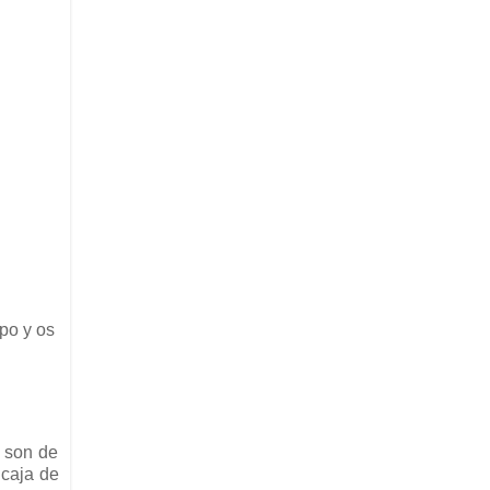
po y os
s son de
 caja de