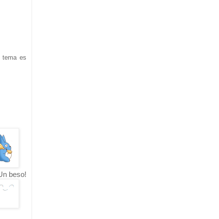
l tema es
n beso!