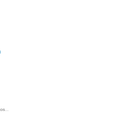
8
os...