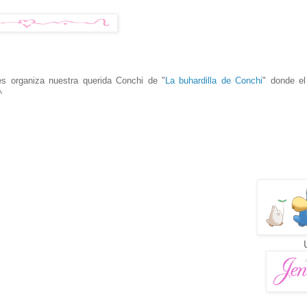
s organiza nuestra querida Conchi de
"
La buhardilla de Conchi
" donde e
^
U