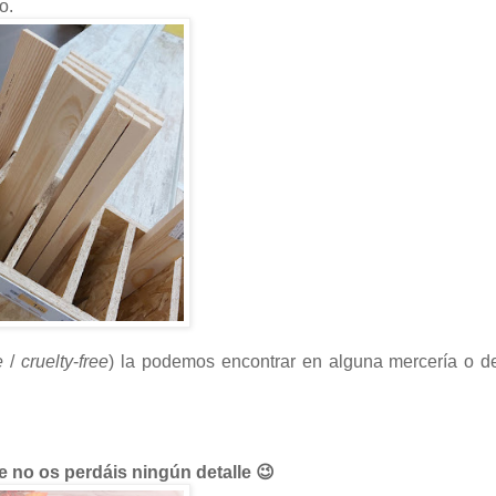
o.
e
/
cruelty
-
free
) la podemos encontrar en alguna mercería o d
e no os perdáis ningún detalle 😉