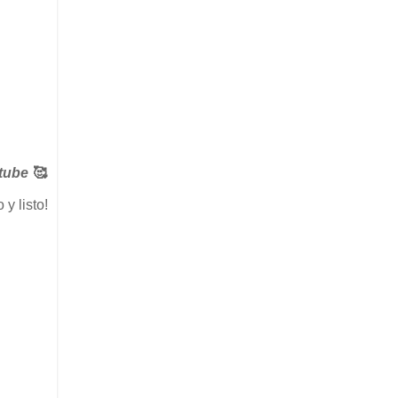
utube
🥰
y listo!