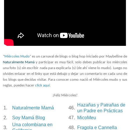
“
Miércoles Mudo
” es un carnaval de blogs o blog hop iniciado por Maybelline de
Naturalmente Mamá
y participar es muy fácil, solo debes publicar los miércoles
una foto (s) sin escribir nada para explicarla (s) (de ahí viene lo mudo). Luego no
olvides enlazar en el linky que está debajo y dejar un comentario en cada uno de
los blogs que decidas visitar. Para conocer como nació el Miércoles mudo y sus
reglas, puedes hacer
click aquí
.
¡Feliz Miércoles!
Hazañas y Patrañas de
1.
Naturalmente Mamá
46.
un Padre en Prácticas
2.
Soy Mamá Blog
47.
MicoMeu
Una colombiana en
3.
48.
Fragola e Cannella