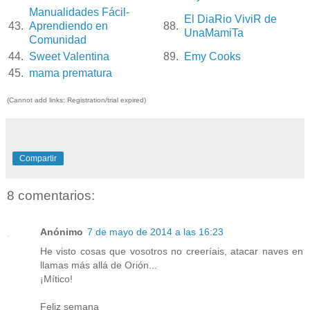
Manualidades Fácil-
El DiaRio ViviR de
43.
Aprendiendo en
88.
UnaMamiTa
Comunidad
44.
Sweet Valentina
89.
Emy Cooks
45.
mama prematura
(Cannot add links: Registration/trial expired)
Compartir
8 comentarios:
Anónimo
7 de mayo de 2014 a las 16:23
He visto cosas que vosotros no creeríais, atacar naves en
llamas más allá de Orión...
¡Mítico!
Feliz semana