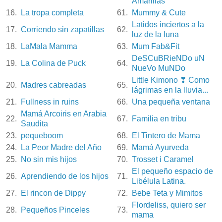
Amarillas
16.
La tropa completa
61.
Mummy & Cute
Latidos inciertos a la
17.
Corriendo sin zapatillas
62.
luz de la luna
18.
LaMala Mamma
63.
Mum Fab&Fit
DeSCuBRieNDo uN
19.
La Colina de Puck
64.
NueVo MuNDo
Little Kimono ❣ Como
20.
Madres cabreadas
65.
lágrimas en la lluvia...
21.
Fullness in ruins
66.
Una pequeña ventana
Mamá Arcoiris en Arabia
22.
67.
Familia en tribu
Saudita
23.
pequeboom
68.
El Tintero de Mama
24.
La Peor Madre del Año
69.
Mamá Ayurveda
25.
No sin mis hijos
70.
Trosset i Caramel
El pequeño espacio de
26.
Aprendiendo de los hijos
71.
Libélula Latina.
27.
El rincon de Dippy
72.
Bebe Teta y Mimitos
Flordeliss, quiero ser
28.
Pequeños Pinceles
73.
mama