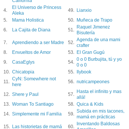
California
El Universo de Princess
4.
49.
Lianxio
Aleka
5.
Mama Holistica
50.
Muñeca de Trapo
Raquel Jimenez
6.
La Cajita de Diana
51.
Bisutería
Agenda de una mami
7.
Aprendiendo a ser Madre
52.
crafter
8.
Envueltos de Amor
53.
El Gran Gugú
0 o 0 Burbujita, tú y yo
9.
CasaEglys
54.
0 o 0
10.
Chicatopia
55.
Ilybook
CyN: Somewhere not
11.
56.
nutricampeones
here
Hasta el infinito y mas
12.
Shere y Paul
57.
allá!
13.
Woman To Santiago
58.
Quica & Kids
Subida en mis tacones,
14.
Simplemente mi Familia
59.
mamá en prácticas
Inventando Baldosas
15.
Las historietas de mamá
60.