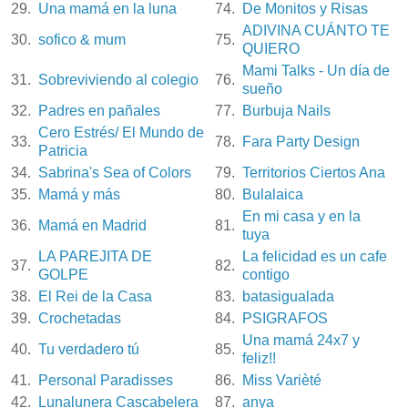
29.
Una mamá en la luna
74.
De Monitos y Risas
ADIVINA CUÁNTO TE
30.
sofico & mum
75.
QUIERO
Mami Talks - Un día de
31.
Sobreviviendo al colegio
76.
sueño
32.
Padres en pañales
77.
Burbuja Nails
Cero Estrés/ El Mundo de
33.
78.
Fara Party Design
Patricia
34.
Sabrina's Sea of Colors
79.
Territorios Ciertos Ana
35.
Mamá y más
80.
Bulalaica
En mi casa y en la
36.
Mamá en Madrid
81.
tuya
LA PAREJITA DE
La felicidad es un cafe
37.
82.
GOLPE
contigo
38.
El Rei de la Casa
83.
batasigualada
39.
Crochetadas
84.
PSIGRAFOS
Una mamá 24x7 y
40.
Tu verdadero tú
85.
feliz!!
41.
Personal Paradisses
86.
Miss Varièté
42.
Lunalunera Cascabelera
87.
anya