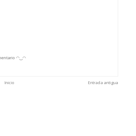
comentario ◠‿◠
Inicio
Entrada antigua