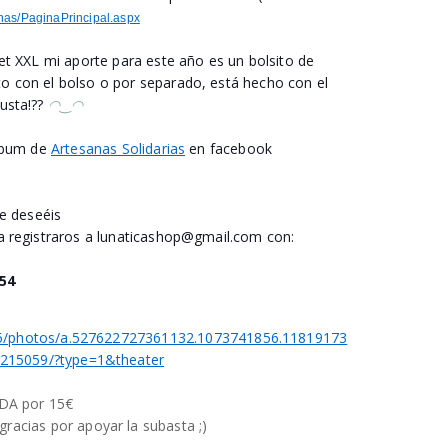
nas/PaginaPrincipal.aspx
et XXL mi aporte para este año es un bolsito de
o con el bolso o por separado, está hecho con el
gusta!??
◠‿◠
lbum de
Artesanas Solidarias
en facebook
ue deseéis
ra registraros a lunaticashop@gmail.com
con:
054
DA por 15€
acias por apoyar la subasta ;)