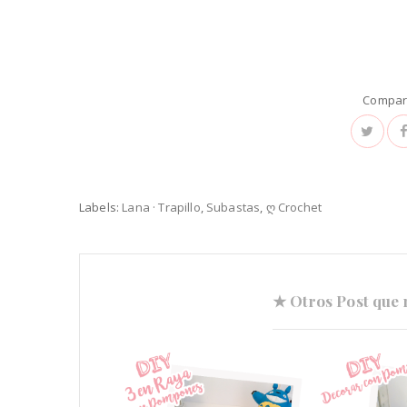
Compart
Labels:
Lana · Trapillo
,
Subastas
,
ღ Crochet
★ Otros Post que 