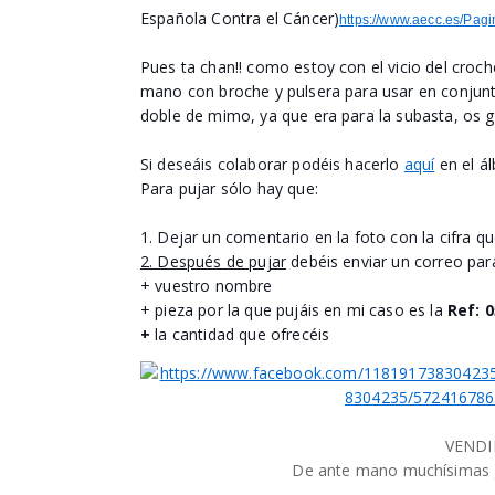
Española Contra el Cáncer)
https://www.aecc.es/Pagi
Pues ta chan!! como estoy con el vicio del croch
mano con broche y pulsera para usar en conjunt
doble de mimo, ya que era para la subasta, os 
Si deseáis colaborar podéis hacerlo
aquí
en el á
Para pujar sólo hay que:
1. Dejar un comentario en la foto con la cifra q
2. Después de pujar
debéis enviar un correo pa
+ vuestro
nombre
+ pieza por la que pujáis en mi caso es la
Ref: 
+
la cantidad que ofrecéis
VENDI
De ante mano muchísimas gr