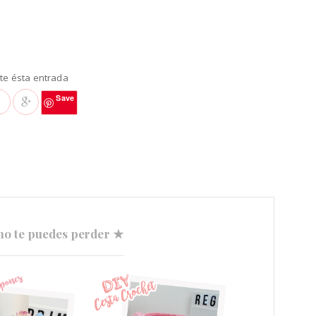
e ésta entrada
Save
no te puedes perder ★