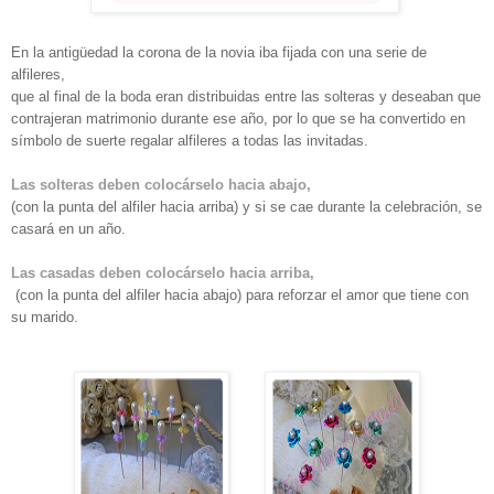
En la antigüedad la corona de la novia iba fijada con una serie de
alfileres,
que al final de la boda eran distribuidas entre las solteras y deseaban que
contrajeran
matrimonio durante ese año, por lo que
se ha convertido en
símbolo de suerte
regalar alfileres a todas las invitadas.
L
as solteras deben colocárselo hacia abajo
,
(con la punta del alfiler hacia arriba) y si se cae durante la celebración
, se
ca
sará e
n un año.
L
as
casadas
deben colocárselo hacia
arriba
,
(con la punta del alfiler hacia
abajo
) para reforzar el amor que tiene con
su marido.