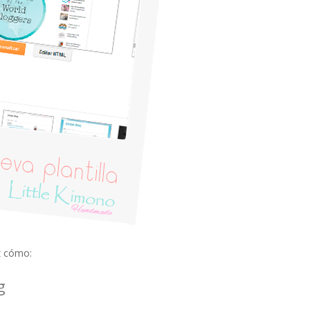
ez cómo:
g