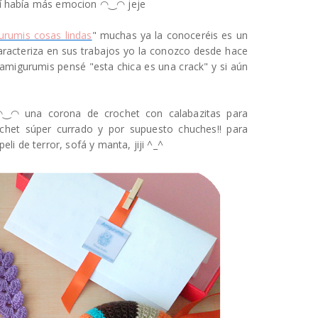
así había más emocion ◠‿◠ jeje
urumis cosas lindas
" muchas ya la conoceréis es un
aracteriza en sus trabajos yo la conozco desde hace
 amigurumis pensé "esta chica es una crack" y si aún
◠‿◠ una corona de crochet con calabazitas para
ochet súper currado y por supuesto chuches!! para
eli de terror, sofá y manta, jiji ^_^