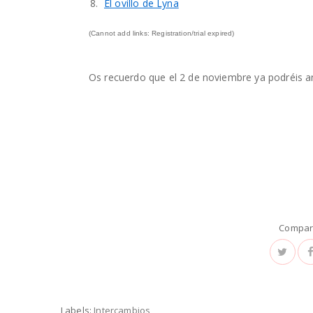
8.
El ovillo de Lyna
(Cannot add links: Registration/trial expired)
Os recuerdo que el 2 de noviembre ya podréis a
Compart
Labels:
Intercambios