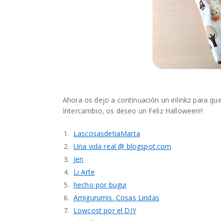
Ahora os dejo a continuación un inlinkz para q
Intercambio, os deseo un Feliz Halloween!!
1.
LascosasdetiaMarta
2.
Una vida real @ blogspot.com
3.
Jen
4.
Li Arte
5.
hecho por bugui
6.
Amigurumis. Cosas Lindas
7.
Lowcost por el DIY