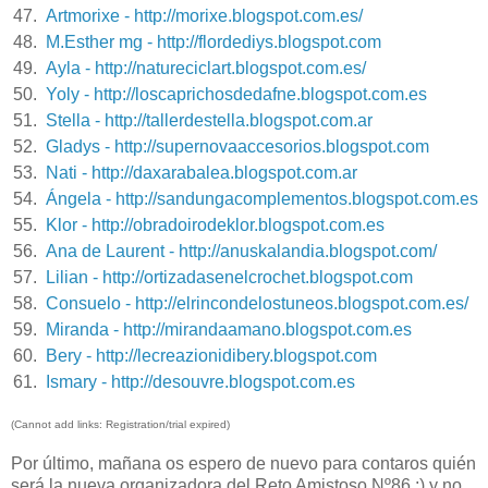
47.
Artmorixe - http://morixe.blogspot.com.es/
48.
M.Esther mg - http://flordediys.blogspot.com
49.
Ayla - http://natureciclart.blogspot.com.es/
50.
Yoly - http://loscaprichosdedafne.blogspot.com.es
51.
Stella - http://tallerdestella.blogspot.com.ar
52.
Gladys - http://supernovaaccesorios.blogspot.com
53.
Nati - http://daxarabalea.blogspot.com.ar
54.
Ángela - http://sandungacomplementos.blogspot.com.es
55.
Klor - http://obradoirodeklor.blogspot.com.es
56.
Ana de Laurent - http://anuskalandia.blogspot.com/
57.
Lilian - http://ortizadasenelcrochet.blogspot.com
58.
Consuelo - http://elrincondelostuneos.blogspot.com.es/
59.
Miranda - http://mirandaamano.blogspot.com.es
60.
Bery - http://lecreazionidibery.blogspot.com
61.
Ismary - http://desouvre.blogspot.com.es
(Cannot add links: Registration/trial expired)
Por último, mañana os espero de nuevo para contaros quién
será la nueva organizadora del Reto Amistoso Nº86 ;) y no