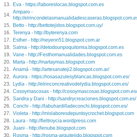
13.
Eva - https://laboreslocas.blogspot.com.es
Amparo -
14.
http://elrincondelasmanualidadescaseras.blogspot.com.e
15.
Betto - http://bettotejidos.blogspot.com.uy/
16.
Terenya - http://byterenya.com
17.
Esther - http://neyenn51.blogspot.com.ar
18.
Salma - http://detodounpoquitomia.blogspot.com.es
19.
Vane - http://Festhomanualidades.blogspot.com.es
20.
Marta - http://martaymas.blogspot.com
21.
Anamá - http://artesanateji2.blogspot.com.ar/
22.
Aurora - https://rosasazulesyblancas.blogspot.com.es/
23.
Lydia - http://elrinconcreativodelydia.blogspot.com.es/
24.
Cosoymascosas - http://cosoymascosas.blogspot.com.es
25.
Sandra y Dani - http://sandrycreaciones.blogspot.com.es/
26.
Conchi - http://labuhardilladeconchi.blogspot.com.es/
27.
Violeta - http://mislaboresdepuntoycrochet.blogspot.com
28.
Laura - http://fieltroycia.wordpress.com
29.
Juani - http://lenube.blogspot.com
30.
Rosma - http://rosma-arquitejido.blogspot.com