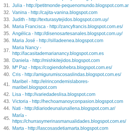
31.
Julia - http://petitmonde-pequenomundo.blogspot.com.ar
32.
Vanina - http://cajita-vanina.blogspot.com
33.
Judith - http://texturasytejidos.blogspot.com.uy/
34.
Maria Francisca - http://zancyfrancis.blogspot.com.es/
35.
Angélica - http://disenosartesanales.blogspot.com.uy/
36.
Maria José - http://silladeenea.blogspot.com
Maria Nancy -
37.
http://lacasitademarianancy.blogspot.com.es
38.
Daniela - http://mishkitejidos.blogspot.com
39.
Mª Paz - https://cogiendohebra.blogspot.com.es/
40.
Cris - http://amigurumiscosaslindas.blogspot.com.es/
Maribel - http://elrincondemislabores-
41.
maribel.blogspot.com
42.
Lisa - http://variedadeslisa.blogspot.com
43.
Victoria - http://hechoamanoyconpasion.blogspot.com
44.
Nati - http://diariodeunalunallena.blogspot.com.ar/
María -
45.
https://churrasymerinasmanualidades.blogspot.com.es/
46.
Marta - http://lascosasdetiamarta.blogspot.com