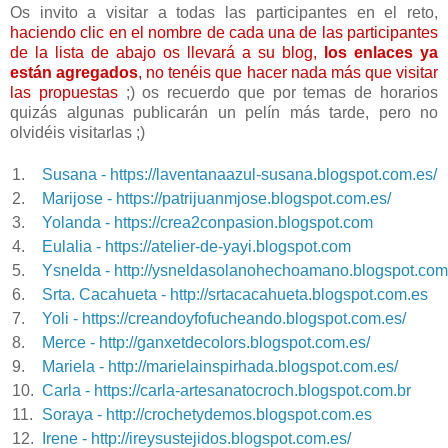
Os invito a visitar a todas las participantes en el reto,
haciendo clic en el nombre de cada una de las participantes
de la lista de abajo os llevará a su blog,
los enlaces ya
están agregados
, no tenéis que hacer nada más que visitar
las propuestas
;) os recuerdo que por temas de horarios
quizás algunas publicarán un pelín más tarde, pero no
olvidéis visitarlas ;)
1.
Susana - https://laventanaazul-susana.blogspot.com.es/
2.
Marijose - https://patrijuanmjose.blogspot.com.es/
3.
Yolanda - https://crea2conpasion.blogspot.com
4.
Eulalia - https://atelier-de-yayi.blogspot.com
5.
Ysnelda - http://ysneldasolanohechoamano.blogspot.com
6.
Srta. Cacahueta - http://srtacacahueta.blogspot.com.es
7.
Yoli - https://creandoyfofucheando.blogspot.com.es/
8.
Merce - http://ganxetdecolors.blogspot.com.es/
9.
Mariela - http://marielainspirhada.blogspot.com.es/
10.
Carla - https://carla-artesanatocroch.blogspot.com.br
11.
Soraya - http://crochetydemos.blogspot.com.es
12.
Irene - http://ireysustejidos.blogspot.com.es/