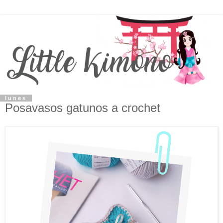
lunes
Posavasos gatunos a crochet