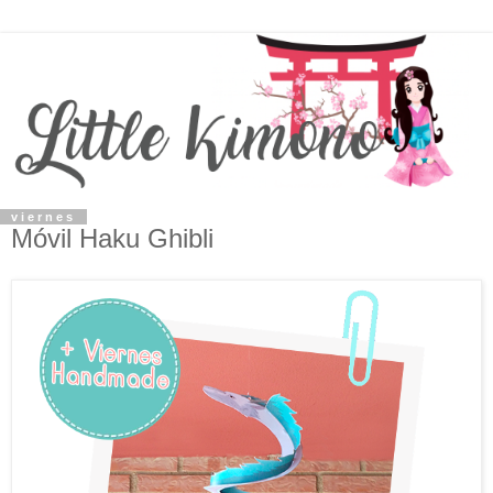
viernes
Móvil Haku Ghibli