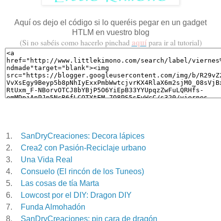
Aquí os dejo el código si lo queréis pegar en un gadget
HTLM en vuestro blog
aquí
(Si no sabéis como hacerlo pinchad
p
ara ir al tutorial)
1.
SanDryCreaciones: Decora lápices
2.
Crea2 con Pasión-Reciclaje urbano
3.
Una Vida Real
4.
Consuelo (El rincón de los Tuneos)
5.
Las cosas de tía Marta
6.
Lowcost por el DIY: Dragon DIY
7.
Funda Almohadón
8.
SanDryCreaciones: pin cara de dragón