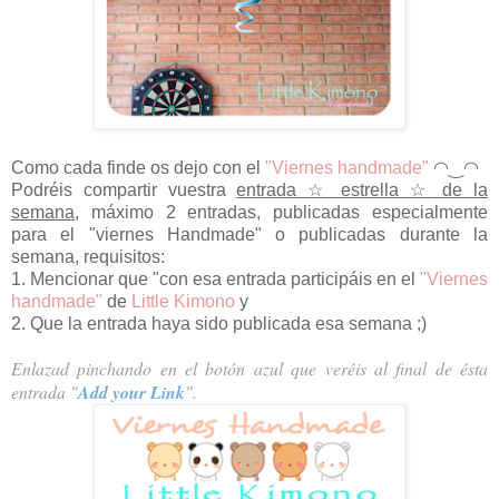
Como cada finde os dejo con el
"Viernes handmade"
◠‿◠
Podréis compartir vuestra
entrada
☆
estrella
☆
de la
semana,
máximo 2 entradas, publicadas especialmente
para el "viernes Handmade" o publicadas durante la
semana, requisitos:
1. Mencionar que "con esa entrada participáis en el
"Viernes
handmade"
de
Little Kimono
y
2. Que la entrada haya sido publicada esa semana ;)
Enlazad pinchando en el botón azul
qu
e
veréis al final de
ésta
entrada
"
Add your Link
".