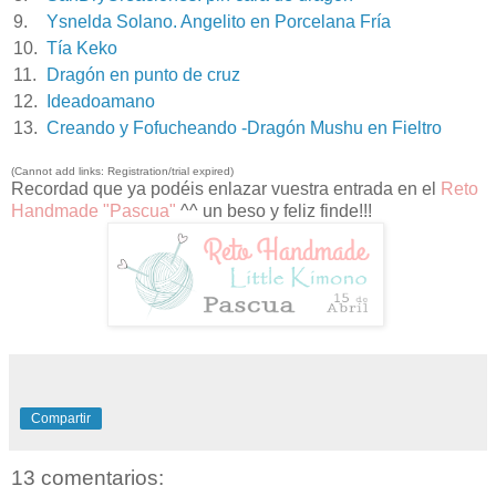
9.
Ysnelda Solano. Angelito en Porcelana Fría
10.
Tía Keko
11.
Dragón en punto de cruz
12.
Ideadoamano
13.
Creando y Fofucheando -Dragón Mushu en Fieltro
(Cannot add links: Registration/trial expired)
Recordad que ya podéis enlazar vuestra entrada en el
Reto
Handmade "Pascua"
^^ un beso y feliz finde!!!
Compartir
13 comentarios: