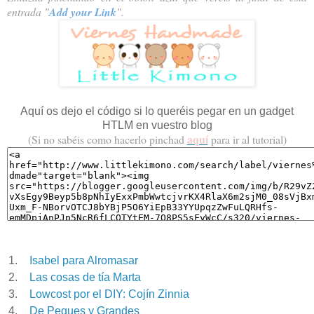
entrada
"
Add your Link
".
Aquí os dejo el código si lo queréis pegar en un gadget
HTLM en vuestro blog
aquí
(Si no sabéis como hacerlo pinchad
p
ara ir al tutorial)
1.
Isabel para Alromasar
2.
Las cosas de tía Marta
3.
Lowcost por el DIY: Cojín Zinnia
4.
De Peques y Grandes