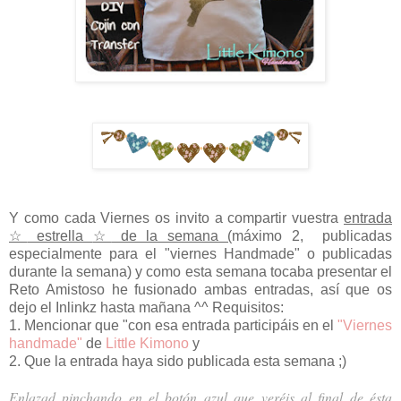
Y como cada Viernes os invito a compartir vuestra
entrada
☆
estrella
☆
de la semana (
máximo 2, publicadas
especialmente para el "viernes Handmade" o publicadas
durante la semana) y como esta semana tocaba presentar el
Reto Amistoso he fusionado ambas entradas, así que os
dejo el Inlinkz hasta mañana ^^ Requisitos:
1. Mencionar que "con esa entrada participáis en el
"Viernes
handmade"
de
Little Kimono
y
2. Que la entrada haya sido publicada esta semana ;)
Enlazad pinchando en el botón azul
qu
e
veréis al final de
ésta