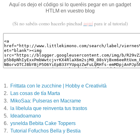
Aquí os dejo el código si lo queréis pegar en un gadget
HTLM en vuestro blog
aquí
(Si no sabéis como hacerlo pinchad
p
ara ir al tutorial)
1.
Frittata con le zucchine | Hobby e Creatività
2.
Las cosas de tía Marta
3.
MikoSaa: Pulseras en Macrame
4.
la libelula que reinventa tus trastos
5.
Ideadoamano
6.
ysnelda Bebita Cake Toppers
7.
Tutorial Fofuchos Bella y Bestia