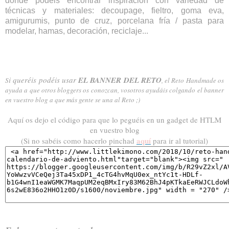
donde podéis encontrar inspiración con variedad de
técnicas y materiales: decoupage, fieltro, goma eva,
amigurumis, punto de cruz, porcelana fría / pasta para
modelar, hamas, decoración, reciclaje...
i queréis podéis usar
EL BANNER DEL RETO
S
, el Reto Handmade os
ayuda a que otros bloggers os conozcan, vosotros ayudáis colgando el banner
en vuestro blog a que más gente se una al Reto ;)
Aquí os dejo el código para que lo peguéis en un gadget de HTLM
en vuestro blog
aquí
(Si no sabéis como hacerlo pinchad
para ir al tutorial)