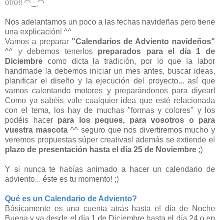
otro!!
◠‿◠
Nos adelantamos un poco a las fechas navideñas pero tiene
una explicación! ^^
Vamos a preparar
"Calendarios de Adviento navideños"
^^ y debemos tenerlos
preparados para el día 1 de
Diciembre
como dicta la tradición, por lo que la labor
handmade la debemos iniciar un mes antes, buscar ideas,
planificar el diseño y la ejecución del proyecto... así que
vamos calentando motores y preparándonos para diyear!
Como ya sabéis vale cualquier idea que esté relacionada
con el tema, los hay de muchas "formas y colores" y los
podéis hacer
para
los peques, para vosotros o para
vuestra mascota
^^
seguro que nos divertiremos mucho y
veremos propuestas súper creativas! además se extiende el
plazo de presentación hasta el día 25 de Noviembre
;)
Y si nunca te habías animado a hacer un calendario de
adviento... éste es tu momento! ;)
Qué es un Calendario de Adviento?
Básicamente es una cuenta atrás hasta el día de Noche
Buena y va desde el día 1 de Diciembre hasta el día 24 o en