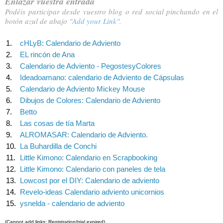
Enlazar vuestra entrada
Podéis participar desde vuestro blog o red social
pinchando en el
botón azul de abajo "
Add your Link
".
1.
cHLyB: Calendario de Adviento
2.
EL rincón de Ana
3.
Calendario de Adviento - PegostesyColores
4.
Ideadoamano: calendario de Adviento de Cápsulas
5.
Calendario de Adviento Mickey Mouse
6.
Dibujos de Colores: Calendario de Adviento
7.
Betto
8.
Las cosas de tía Marta
9.
ALROMASAR: Calendario de Adviento.
10.
La Buhardilla de Conchi
11.
Little Kimono: Calendario en Scrapbooking
12.
Little Kimono: Calendario con paneles de tela
13.
Lowcost por el DIY: Calendario de adviento
14.
Revelo-ideas Calendario adviento unicornios
15.
ysnelda - calendario de adviento
(Cannot add links: Registration/trial expired)