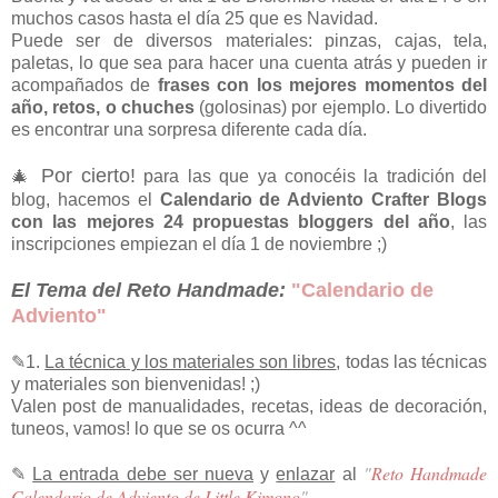
muchos casos hasta el día 25 que es Navidad.
Puede ser de diversos materiales: pinzas, cajas, tela,
paletas, lo que sea para hacer una cuenta atrás y pueden ir
acompañados de
frases con los mejores momentos del
año, retos, o chuches
(golosinas) por ejemplo. Lo divertido
es encontrar una sorpresa diferente cada día.
Por cierto!
🎄
para las que ya conocéis la tradición del
blog, hacemos el
Calendario de Adviento Crafter Blogs
con las mejores 24 propuestas bloggers del año
, las
inscripciones empiezan el día 1 de noviembre ;)
El Tema del Reto Handmade:
"Calenda
rio de
Adviento"
✎1.
La técnica y los materiales son libres
,
todas las técnicas
y materiales son bienvenidas! ;)
Valen post de manualidades, recetas, ideas de decoración,
tuneos, vamos! lo que se os ocurra ^^
"
Reto Handmade
✎
La entrada debe ser nueva
y
enlazar
al
Calendario de Adviento de Little Kimono
"