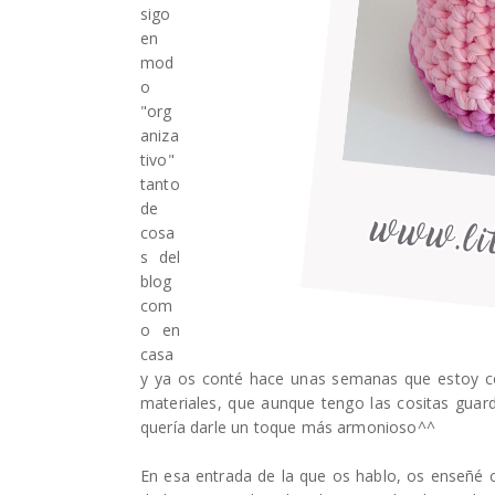
sigo
en
mod
o
"org
aniza
tivo"
tanto
de
cosa
s del
blog
com
o en
casa
y ya os conté hace unas semanas que estoy co
materiales, que aunque tengo las cositas guar
quería darle un toque más armonioso^^
En esa entrada de la que os hablo, os enseñé