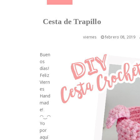
Cesta de Trapillo
viernes
febrero 08, 2019
Buen
os
días!
Feliz
Viern
es
Hand
mad
e!
◠‿◠
Yo
por
aquí