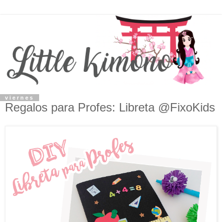
viernes
Regalos para Profes: Libreta @FixoKids