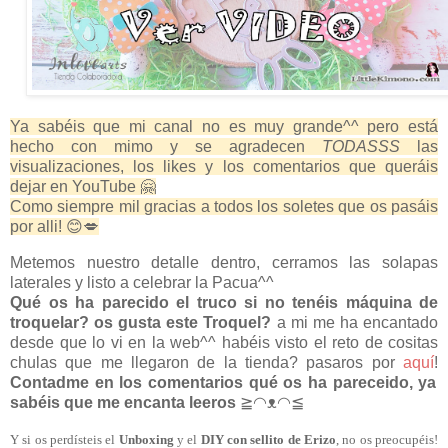
Ya sabéis que mi canal no es muy grande^^ pero está
hecho con mimo y se agradecen
TODASSS
las
visualizaciones, los likes y los comentarios que queráis
dejar en YouTube 🤗
Como siempre mil gracias a todos los soletes que os pasáis
por alli! 😊💋
Metemos nuestro detalle dentro, cerramos las solapas
laterales y listo a celebrar la Pacua^^
Qué os ha parecido el truco si no tenéis máquina de
troquelar? os gusta este Troquel?
a mi me ha encantado
desde que lo vi en la web^^ habéis visto el reto de cositas
chulas que me llegaron de la tienda? pasaros por
aquí
!
Contadme en los comentarios qué os ha pareceido, ya
sabéis que me encanta leeros
≧◠ᴥ◠≦
Y si os perdísteis el
Unboxing
y el
DIY con sellito de Erizo
, no os preocupéis!