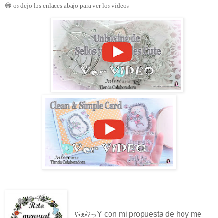
😁 os dejo los enlaces abajo para ver los videos
Y con mi propuesta de hoy me
ʕ•́ᴥ•̀ʔっ