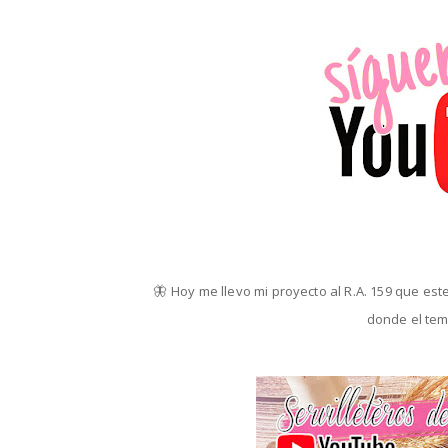
🦋
Hoy me llevo mi proyecto al R.A. 159 que est
donde el tem