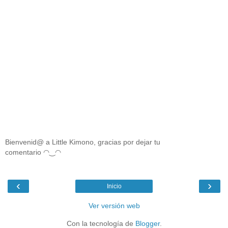
Bienvenid@ a Little Kimono, gracias por dejar tu
comentario ◠‿◠
‹
›
Inicio
Ver versión web
Con la tecnología de
Blogger
.