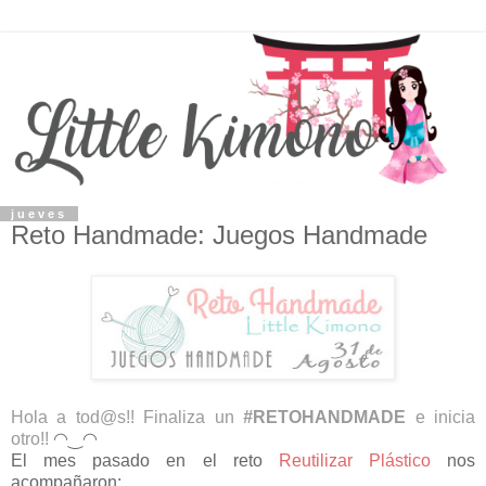
jueves
Reto Handmade: Juegos Handmade
Hola a tod@s!! Finaliza un
#
RETOHANDMADE
e inicia
otro!!
◠‿◠
El mes pasado en el reto
Reutilizar Plástico
nos
acompañaron: