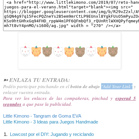
➳
ENLAZA TU ENTRADA:
Podéis participar
pinchando en el
botón de abajo
"
Add Your Link
"
y
enlazar vuestra entrada.
Para ver los enlaces de las compañeras, pinchad y
esperad 5
segundos
a que pase la publicidad.
Little Kimono - Tangram de Goma EVA
Little Kimono - 3 Ideas para Juegos Handmade
1.
Lowcost por el DIY: Jugando y reciclando