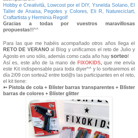
Hobby e Creatività, Lowcost por el DIY, Ysnelda Solano, El
Taller de Anaisa, Pegotes y Colores, Eli R, Natureciclart,
Craftartista y Herminia Regolf
Gracias a todas por vuestros maravillosas
propuestas
!!!^^
Para las que me habéis acompañado otros años llega el
RETO DE VERANO
al Blog y unificamos el reto de Julio y
sorteo
Agosto en uno sólo, además como cada año hay
!
Así es, este año de la mano de
FIXOKIDS
,
que me envía
este Kit indispensable para toda diyer^^ y lo sortearemos el
día 2/09 con sortea2 entre tod@s las participantes en el reto,
el kit tiene:
➳ Pistola de cola + Blíster barras transparentes + Blíster
barras de colores + Blíster glitter