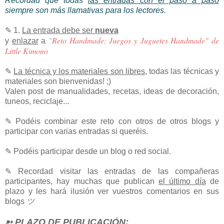
Recordad que todas
las entradas con el paso a paso
siempre son más llamativas para los lectores.
✎
1
.
La entrada debe ser
nueva
"
Reto Handmade: Juegos y Juguetes Handmade" de
y
enlazar
a
Little Kimono
✎
La técnica y los materiales son libres
,
todas las técnicas y
materiales son bienvenidas! ;)
Valen post de manualidades, recetas, ideas de decoración,
tuneos, reciclaje...
✎ Podéis combinar este reto con otros de otros blogs y
participar con varias entradas si queréis.
✎ Podéis participar desde un blog o red social.
✎ Recordad visitar l
as entradas de las compañeras
participantes, hay muchas que publican
el último día
de
plazo y les hará ilusión ver vuestros comentarios en sus
blogs
ツ
➳ PLAZO DE PUBLICACIÓN: