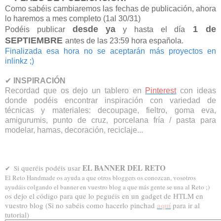
Como sabéis cambiaremos las fechas de publicación, ahora
lo haremos a mes completo (1al 30/31)
desde ya
1 de
Podéis publicar
y hasta el día
SEPTIEMBRE
antes de las 23:59 hora española.
Finalizada esa hora no se aceptarán más proyectos en
inlinkz ;)
✔
INSPIRACIÓN
Recordad que os dejo un tablero en
Pinterest
con ideas
donde podéis encontrar inspiración con variedad de
técnicas y materiales: decoupage, fieltro, goma eva,
amigurumis, punto de cruz, porcelana fría / pasta para
modelar, hamas, decoración, reciclaje...
EL BANNER DEL RETO
i queréis podéis usar
✔ S
El Reto Handmade os ayuda a que otros bloggers os conozcan, vosotros
ayudáis colgando el banner en vuestro blog a que más gente se una al Reto ;)
os dejo el código para que lo peguéis en un gadget de HTLM en
aquí
vuestro blog (Si no sabéis como hacerlo pinchad
para ir al
tutorial)