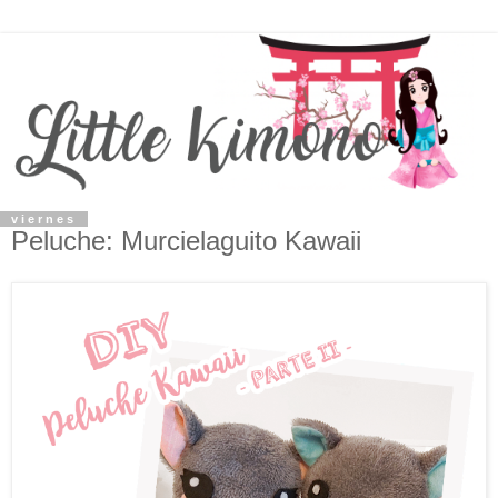
viernes
Peluche: Murcielaguito Kawaii