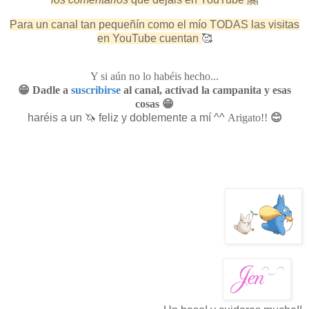
Para un canal tan pequeñín como el mío TODAS las visitas
en YouTube cuentan
🥰
Y si aún no lo habéis hecho...
😁​ Dadle a
suscribirse
al canal, activad la campanita y esas
cosas 😁​​
haréis a un
🦄
​ feliz y doblemente a mí ^^
Arigato!!
​😊​