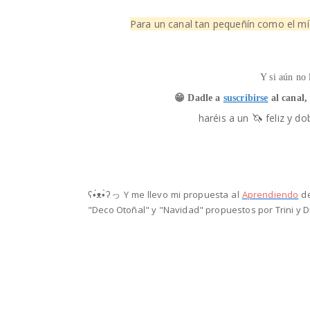
Para un canal tan pequeñín como el m
Y si aún no 
😁​ Dadle a
suscribirse
al canal, 
🦄
haréis a un
​ feliz y 
ʕ•́ᴥ•̀ʔっ
Y me llevo mi propuesta al
Aprendiendo
de
"Deco Otoñal" y "Navidad"
propuestos por Trini y 