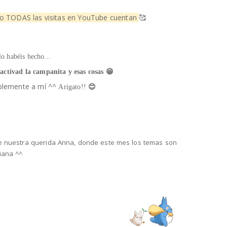
ío TODAS las visitas en YouTube cuentan
🥰
lo habéis hecho...
activad la campanita y esas cosas 😁​​
doblemente a mí ^^
Arigato!!
​😊​
 nuestra querida Anna, donde este mes los temas son
Diana ^^