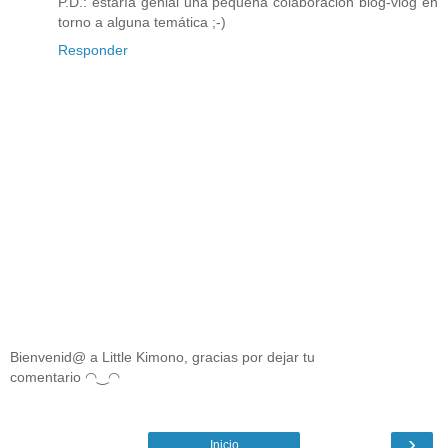
P.D.: estaría genial una pequeña colaboración blog-vlog en
torno a alguna temática ;-)
Responder
Bienvenid@ a Little Kimono, gracias por dejar tu
comentario ◠‿◠
›
Inicio