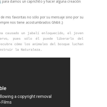
i
para darnos un caprichito y hacer alguna creación
y de mis favoritas no sólo por su mensaje sino por su
mpre nos tiene acostumbrados Ghibli ;)
ha causado un jabalí enloquecido, el joven
ervo, pues sólo él puede liberarlo del
escubre cómo los animales del bosque luchan
destruir la Naturaleza.