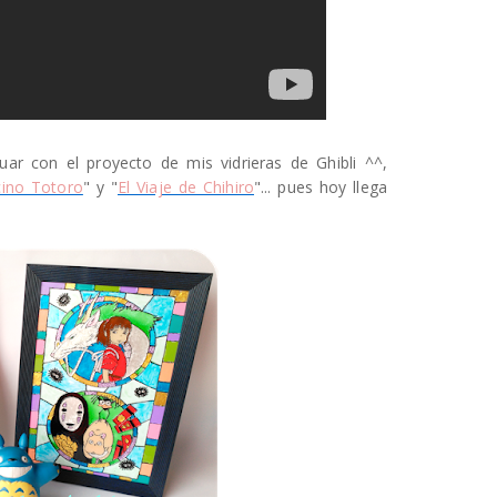
ar con el proyecto de mis vidrieras de Ghibli ^^,
cino Totoro
" y "
El Viaje de Chihiro
"... pues hoy llega