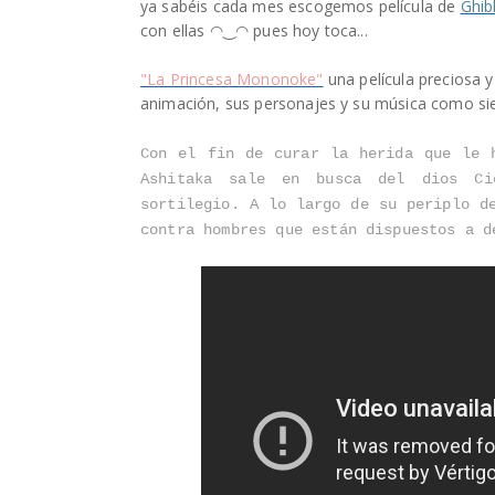
ya sabéis cada mes escogemos película de
Ghibl
con ellas
◠‿◠ pues hoy toca...
"La Princesa Mononoke"
una película preciosa 
animación, sus personajes y su música como sie
Con el fin de curar la herida que le 
Ashitaka sale en busca del dios Ci
sortilegio. A lo largo de su periplo d
contra hombres que están dispuestos a 